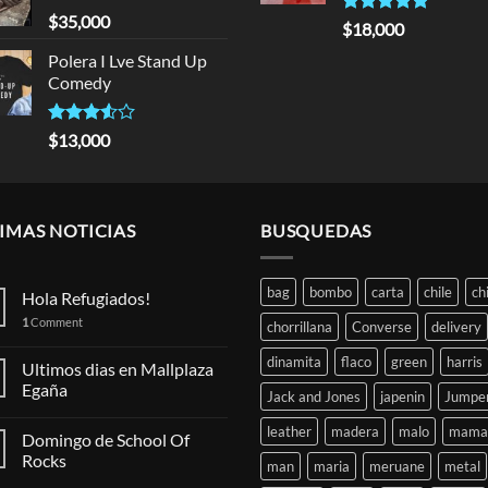
$
35,000
Rated
5.00
$
18,000
out of 5
Polera I Lve Stand Up
Comedy
Rated
$
13,000
3.50
out
of 5
IMAS NOTICIAS
BUSQUEDAS
bag
bombo
carta
chile
ch
Hola Refugiados!
1
Comment
chorrillana
Converse
delivery
dinamita
flaco
green
harris
Ultimos dias en Mallplaza
Egaña
Jack and Jones
japenin
Jumpe
leather
madera
malo
mama
Domingo de School Of
Rocks
man
maria
meruane
metal