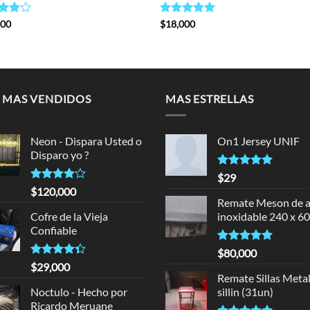
d
000
Rated
$
18,000
5.00
out
out of 5
 MAS VENDIDOS
MAS ESTRELLAS
Neon - Dispara Usted o
On1 Jersey UNIF
Disparo yo ?
Rated
5.00
$
29
out of 5
Rated
$
120,000
4.00
out
Remate Meson de a
of 5
Cofre de la Vieja
inoxidable 240 x 60
Confiable
Rated
5.00
$
80,000
out of 5
Rated
$
29,000
4.33
out
Remate Sillas Meta
of 5
Noctulo - Hecho por
sillin (31un)
Ricardo Meruane