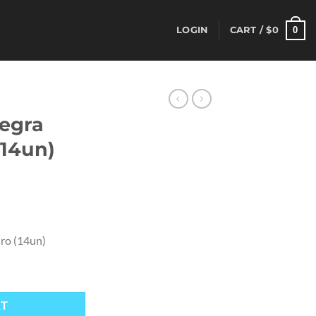
0
LOGIN
CART /
$
0
Negra
(14un)
uro (14un)
(14un) quantity
RT