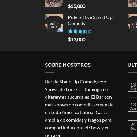
$
35,000
Polera I Lve Stand Up
Comedy
Rated
$
13,000
3.50
out
of 5
SOBRE NOSOTROS
ULT
Bar de Stand Up Comedy con
13
Shows de Lunes a Domingo en
Aug
diferentes sucursales. El Bar con
más shows de comedia semanala
13
Aug
en toda America Latina! Carta
amplia de comidas y tragos para
24
compartir durante el show y en
Oct
terraza!