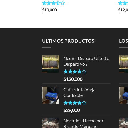
Rated
$
10,000
Rate
$
12,
3.50
out
4.00
of 5
of 5
ULTIMOS PRODUCTOS
LOS
Neon - Dispara Usted o
Disparo yo ?
Rated
$
120,000
4.00
out
of 5
Cofre de la Vieja
Confiable
Rated
$
29,000
4.33
out
of 5
Noctulo - Hecho por
Ricardo Meruane