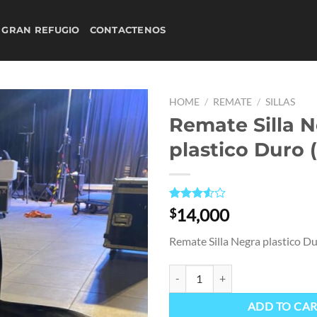
 GRAN REFUGIO
CONTACTENOS
HOME
/
REMATE
/
SILLAS
Remate Silla 
plastico Duro 
Rated
4
14,000
$
3.50
out
of 5
Remate Silla Negra plastico D
based
on
customer
Remate Silla Negra plastico Duro 
ratings
ADD TO CA