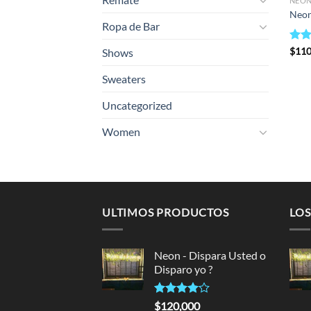
NEO
Neon
Ropa de Bar
Rate
$
110
Shows
3.50
of 5
Sweaters
Uncategorized
Women
ULTIMOS PRODUCTOS
LOS
Neon - Dispara Usted o
Disparo yo ?
Rated
$
120,000