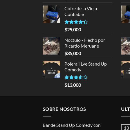
4.00
out
of 5
Cofre de la Vieja
Confiable
Rated
$
29,000
4.33
out
of 5
Noctulo - Hecho por
Ricardo Meruane
$
35,000
Polera I Lve Stand Up
Comedy
Rated
$
13,000
3.50
out
of 5
SOBRE NOSOTROS
ULT
Bar de Stand Up Comedy con
13