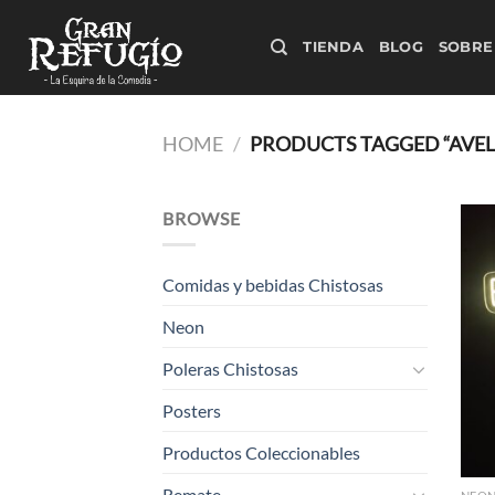
Skip
to
TIENDA
BLOG
SOBRE
content
HOME
/
PRODUCTS TAGGED “AVEL
BROWSE
Comidas y bebidas Chistosas
Neon
Poleras Chistosas
Posters
Productos Coleccionables
Remate