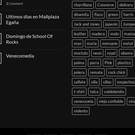
1
Comment
chorrillana
Converse
delivery
dinamita
flaco
green
harris
Ultimos dias en Mallplaza
Egaña
Jack and Jones
japenin
Jumpe
leather
madera
malo
mama
Domingo de School Of
Rocks
man
maria
meruane
metal
moctulo
neon
nypd
obama
Venecomedia
palma
parra
Pink
plastico
polera
remate
rock chick
salfate
silla
sillas
sospechos
t-shirt
talca
valdebenito
venexzuela
vieja confiable
vin
violento