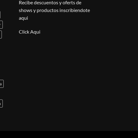
Recibe descuentos y oferts de
shows y productos inscribiendote
aqui
r
Click Aqui
a
a