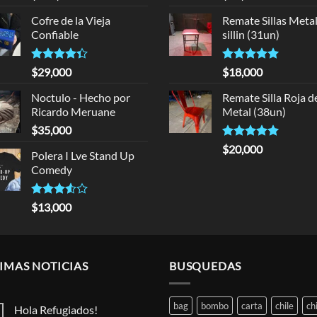
4.00
out
out of 5
of 5
Cofre de la Vieja
Remate Sillas Meta
Confiable
sillin (31un)
Rated
Rated
5.00
$
29,000
$
18,000
4.33
out
out of 5
of 5
Noctulo - Hecho por
Remate Silla Roja d
Ricardo Meruane
Metal (38un)
$
35,000
Rated
5.00
$
20,000
Polera I Lve Stand Up
out of 5
Comedy
Rated
$
13,000
3.50
out
of 5
IMAS NOTICIAS
BUSQUEDAS
bag
bombo
carta
chile
ch
Hola Refugiados!