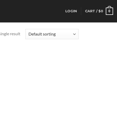
0
LOGIN
CART /
$
0
ingle result