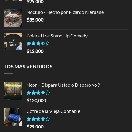
Rated
$
29,000
4.33
out
of 5
Noctulo - Hecho por Ricardo Meruane
$
35,000
Polera I Lve Stand Up Comedy
Rated
$
13,000
3.50
out
of 5
LOS MAS VENDIDOS
Neon - Dispara Usted o Disparo yo ?
Rated
$
120,000
4.00
out
of 5
Cofre de la Vieja Confiable
Rated
$
29,000
4.33
out