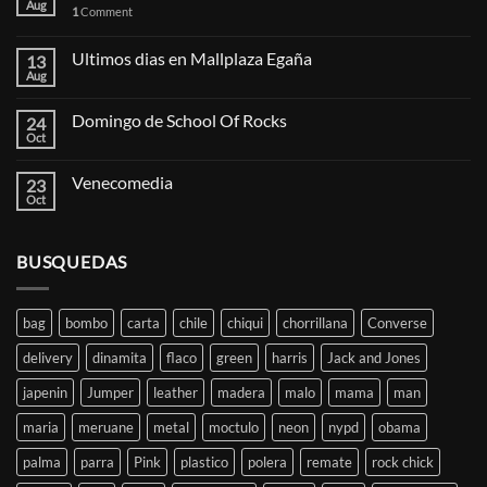
Aug
1
Comment
Ultimos dias en Mallplaza Egaña
13
Aug
Domingo de School Of Rocks
24
Oct
Venecomedia
23
Oct
BUSQUEDAS
bag
bombo
carta
chile
chiqui
chorrillana
Converse
delivery
dinamita
flaco
green
harris
Jack and Jones
japenin
Jumper
leather
madera
malo
mama
man
maria
meruane
metal
moctulo
neon
nypd
obama
palma
parra
Pink
plastico
polera
remate
rock chick