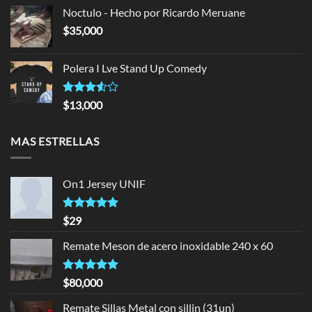
of 5
Noctulo - Hecho por Ricardo Meruane
$
35,000
Polera I Lve Stand Up Comedy
Rated
$
13,000
3.50
out
of 5
MAS ESTRELLAS
On1 Jersey UNIF
Rated
5.00
$
29
out of 5
Remate Meson de acero inoxidable 240 x 60
Rated
5.00
$
80,000
out of 5
Remate Sillas Metal con sillin (31un)