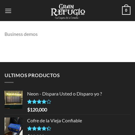
Skip
0
to
content
Business demos
ULTIMOS PRODUCTOS
Neon - Dispara Usted o Disparo yo ?
Rated
$
120,000
4.00
out
of 5
Cofre de la Vieja Confiable